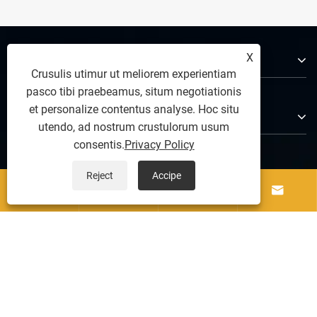
X
De Us
Crusulis utimur ut meliorem experientiam
pasco tibi praebeamus, situm negotiationis
et personalize contentus analyse. Hoc situ
Products
utendo, ad nostrum crustulorum usum
consentis.
Privacy Policy
Nobis loquere
Reject
Accipe




US