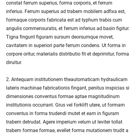
constat ferrum superius, forma corporis, et ferrum
inferius. Ferrum superius ad trabem mobilem adfixa est,
formaque corporis fabricata est ad typhum trabis cum
angulis commensuratis, et ferrum inferius ad basin figitur.
Tigna fingunt figuram sursum deorsumque movet,
cavitatem in superiori parte ferrum condens. Ut forma in
corpore oritur, materialis distributio fit et deprimitur, forma
diruitur.
2. Antequam institutionem theautomaticam hydraulicam
lateris machinae fabricationis fingant, penitus inspicias si
dimensiones conventus formae aptae magnitudinum
institutionis occurrant. Grus vel forklift utere, ut formam
conventus in forma trudendi mutet et eam in figuram
trabem detrudat. Agere imperium velum ut leviter tollat ​​
trabem formae formae, evellet forma mutationem trudit a