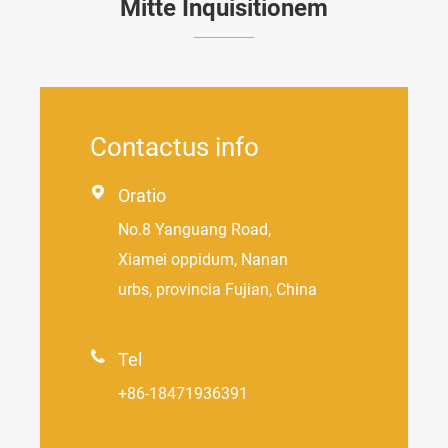
Mitte Inquisitionem
Contactus info

Oratio
No.8 Yanguang Road,
Xiamei oppidum, Nanan
urbs, provincia Fujian, China

Tel
+86-18471936391