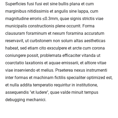
Superficies fusi fusi est sine bullis plana et cum
marginibus nitidissimis et angulis sine lappa, cum
magnitudine erroris ≤0.3mm, quae signis strictis viae
municipalis constructionis plene occurrit. Forma
clausuram foraminum et nexum foramina accuratum
reservavit, ut curbstonem non solum altas aestheticas
habeat, sed etiam cito exsculpere et arcte cum corona
coniungere possit, problemata efficaciter vitanda ut
coarctatio laxationis et aquae emissarii, et altiore vitae
viae inserviendo et melius. Praeterea nexus instrumenti
inter formas et machinam fictilis specialiter optimized est,
et nulla addita temperatio requiritur in institutione,
assequendis "et ludere", quae valde minuit tempus
debugging mechanici.