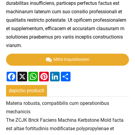
durabilitas insufficiens, particeps perfectus factus est
machinarum laterum cum suo consilio professionali et
qualitatis restricto potestate. Ut opificem professionalem
et supplementum, efficacem et accuratam clausuram m
solutiones praebemus pro variis inceptis constructionis
viarum.
Mitte Inquisitionem
Facebook
X
WhatsApp
Pinterest
LinkedIn
Share
depictio producti
Materia robusta, compatibilis cum operationibus
mechanicis
The ZCJK Brick Faciens Machina Kerbstone Mold facta
est altae fortitudinis modificatae polypropylenae et