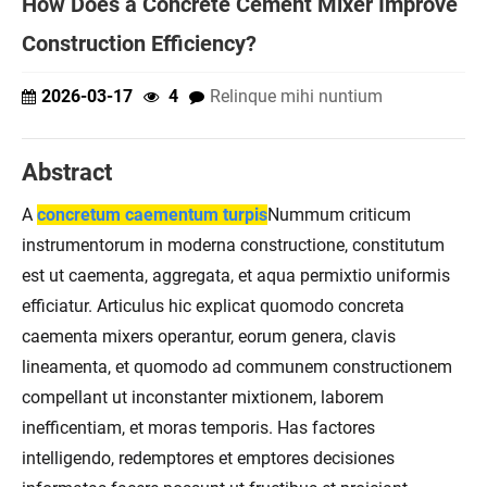
How Does a Concrete Cement Mixer Improve
Construction Efficiency?
2026-03-17
4
Relinque mihi nuntium
Abstract
A
concretum caementum turpis
Nummum criticum
instrumentorum in moderna constructione, constitutum
est ut caementa, aggregata, et aqua permixtio uniformis
efficiatur. Articulus hic explicat quomodo concreta
caementa mixers operantur, eorum genera, clavis
lineamenta, et quomodo ad communem constructionem
compellant ut inconstanter mixtionem, laborem
inefficentiam, et moras temporis. Has factores
intelligendo, redemptores et emptores decisiones