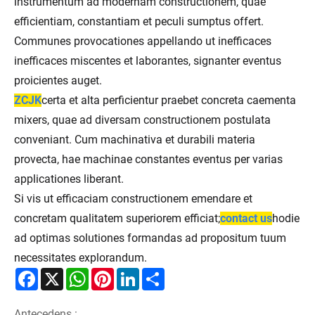
instrumentum ad modernam constructionem, quae
efficientiam, constantiam et peculi sumptus offert.
Communes provocationes appellando ut inefficaces
inefficaces miscentes et laborantes, signanter eventus
proicientes auget.
ZCJK
certa et alta perficientur praebet concreta caementa
mixers, quae ad diversam constructionem postulata
conveniant. Cum machinativa et durabili materia
provecta, hae machinae constantes eventus per varias
applicationes liberant.
Si vis ut efficaciam constructionem emendare et
concretam qualitatem superiorem efficiat;
contact us
hodie
ad optimas solutiones formandas ad propositum tuum
necessitates explorandum.
Facebook
X
WhatsApp
Pinterest
LinkedIn
Share
Antecedens :