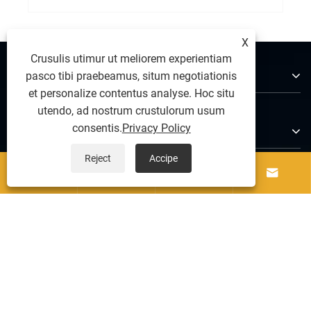
X
Crusulis utimur ut meliorem experientiam
De Us
pasco tibi praebeamus, situm negotiationis
et personalize contentus analyse. Hoc situ
utendo, ad nostrum crustulorum usum
consentis.
Privacy Policy
Products
Reject
Accipe




Nobis loquere
US